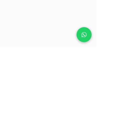
Se incrementa la actividad
biológica del suelo, mejorando
la capacidad productiva
de éste. Además se
contribuye a la reducción de la
contaminación de los mantos